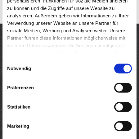
personalisieren, Funktionen für soziale Medien anbieten
zu können und die Zugriffe auf unsere Website zu
analysieren. Außerdem geben wir Informationen zu Ihrer
Verwendung unserer Website an unsere Partner für
soziale Medien, Werbung und Analysen weiter. Unsere
Partner führen diese Informationen möglicherweise mit
weiteren Daten zusammen, die Sie ihnen bereitgestellt
haben oder die sie im Rahmen Ihrer Nutzung der Dienste
gesammelt haben.
Einwilligungsauswahl
INNOVATION
AUS EINER HAND
Notwendig
Tauchen Sie ein, in die faszinierende Welt aus Licht und
Feuer. Machen Sie Ihr Event zu einem besonderen
Präferenzen
Erlebnis für Ihre Gäste und Faszinieren diese mit einer
unvergesslichen Show aus Licht und Feuer. Wir sind Ihr
Statistiken
kompetenter Partner im Bereich Laser und Feuerwerk.
Wir bieten Ihnen von der Grafik und Raumlaser-Show
Marketing
über Großprojektionen bis zum Musiksynchronen