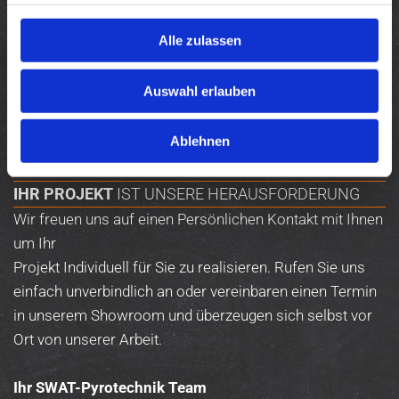
Feuerwerk von der Planung über den Musik-Schnitt
sowie der Programmierung bis zur Durchführung alles
Alle zulassen
aus einer Hand. Unser Angebot umfasst nicht nur die
gesamte Programmierung und Durchführung der Show,
Auswahl erlauben
sondern auch den Aufbau und Verleih von
Wasserleinwänden und Hydroschildern als Innovative
Ablehnen
Projektionsfläche für unsere Laseranlagen.
IHR PROJEKT
IST UNSERE HERAUSFORDERUNG
Wir freuen uns auf einen Persönlichen Kontakt mit Ihnen
um Ihr
Projekt Individuell für Sie zu realisieren. Rufen Sie uns
einfach unverbindlich an oder vereinbaren einen Termin
in unserem Showroom und überzeugen sich selbst vor
Ort von unserer Arbeit.
Ihr SWAT-Pyrotechnik Team