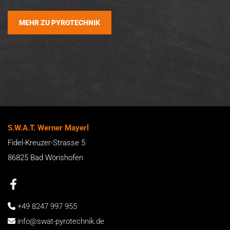
MEHR ZU PYROTECHNIK
S.W.A.T. Werner Mayerl
Fidel-Kreuzer-Strasse 5
86825 Bad Wörishofen
+49 8247 997 955

info@swat-pyrotechnik.de
