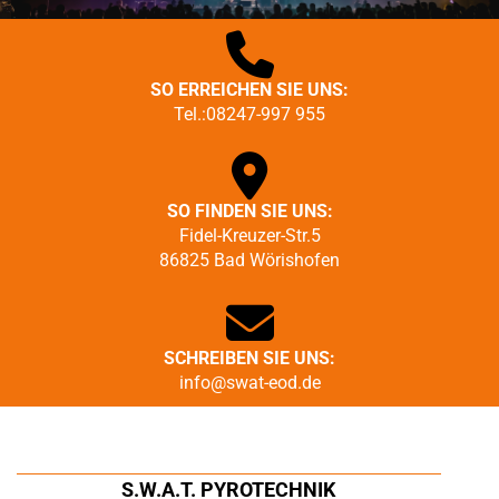

SO ERREICHEN SIE UNS:
Tel.:
08247-997 955

SO FINDEN SIE UNS:
Fidel-Kreuzer-Str.5
86825 Bad Wörishofen

SCHREIBEN SIE UNS:
info@swat-eod.de
S.W.A.T. PYROTECHNIK